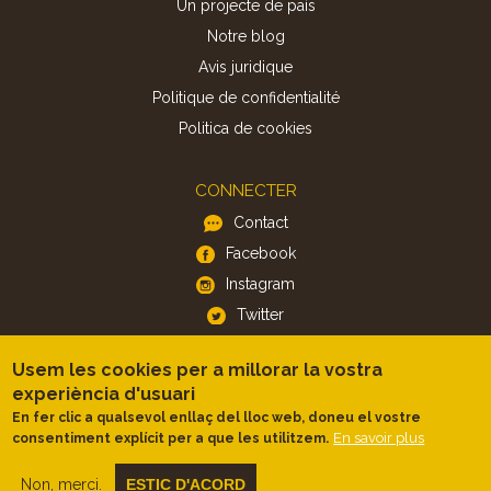
Un projecte de país
Notre blog
Avis juridique
Politique de confidentialité
Politica de cookies
CONNECTER
Contact
Facebook
Instagram
Twitter
Usem les cookies per a millorar la vostra
APP
experiència d'usuari
iOS
En fer clic a qualsevol enllaç del lloc web, doneu el vostre
En savoir plus
consentiment explícit per a que les utilitzem.
Android
Non, merci.
ESTIC D'ACORD