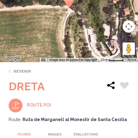
Image may be subject to copyright
Terms
20 m
REVENIR
DRETA
ROUTE POI
Route:
Ruta de Marganell al Monestir de Santa Cecília
FICHIER
IMAGES
ÉVALUATIONS