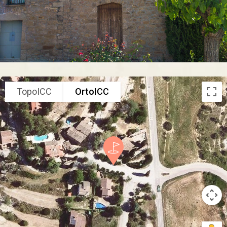
TopoICC
OrtoICC