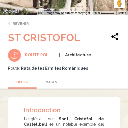
Image may be subject to copyright
Terms
20 m
REVENIR
ST CRISTOFOL
Architecture
ROUTE POI
Route:
Ruta de les Ermites Romàniques
FICHIER
IMAGES
Introduction
L’església de
Sant Cristòfol de
Castellbell
és un notable exemple del