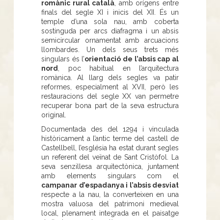
romànic rural català
, amb orígens entre
finals del segle XI i inicis del XII. És un
temple d’una sola nau, amb coberta
sostinguda per arcs diafragma i un absis
semicircular ornamentat amb arcuacions
llombardes. Un dels seus trets més
singulars és l’
orientació de l’absis cap al
nord
, poc habitual en l’arquitectura
romànica. Al llarg dels segles va patir
reformes, especialment al XVII, però les
restauracions del segle XX van permetre
recuperar bona part de la seva estructura
original.
Documentada des del 1294 i vinculada
històricament a l’antic terme del castell de
Castellbell, l’església ha estat durant segles
un referent del veïnat de Sant Cristòfol. La
seva senzillesa arquitectònica, juntament
amb elements singulars com el
campanar d’espadanya i l’absis desviat
respecte a la nau, la converteixen en una
mostra valuosa del patrimoni medieval
local, plenament integrada en el paisatge