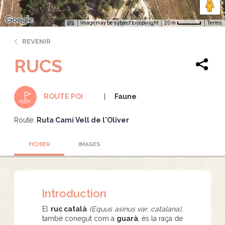
Image may be subject to copyright
Terms
20 m
REVENIR
RUCS
Faune
ROUTE POI
Route:
Ruta Camí Vell de l'Oliver
FICHIER
IMAGES
Introduction
El
ruc català
(Equus asinus var. catalana)
,
també conegut com a
guarà
, és la raça de