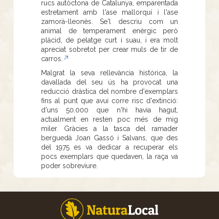
rucs autòctona de Catalunya, emparentada
estretament amb l'ase mallorquí i l'ase
zamorà-lleonès. Se'l descriu com un
animal de temperament enèrgic però
plàcid, de pelatge curt i suau, i era molt
apreciat sobretot per crear muls de tir de
carros.
Malgrat la seva rellevància històrica, la
davallada del seu ús ha provocat una
reducció dràstica del nombre d'exemplars
fins al punt que avui corre risc d'extinció:
d'uns 50.000 que n'hi havia hagut,
actualment en resten poc més de mig
miler. Gràcies a la tasca del ramader
berguedà Joan Gassó i Salvans, que des
del 1975 es va dedicar a recuperar els
pocs exemplars que quedaven, la raça va
poder sobreviure.