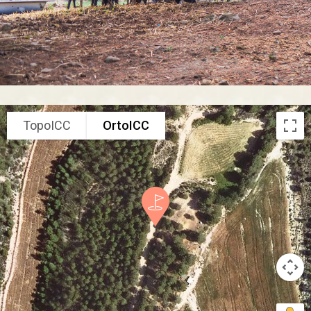
TopoICC
OrtoICC