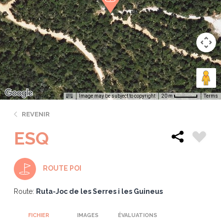
Image may be subject to copyright
Terms
20 m
REVENIR
ESQ
ROUTE POI
Route:
Ruta-Joc de les Serres i les Guineus
FICHIER
IMAGES
ÉVALUATIONS