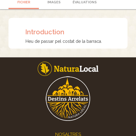
FICHIER
IMAGES
ÉVALUATIONS
Introduction
Heu de passar pel costat de la barraca.
Footer
NOSALTRES