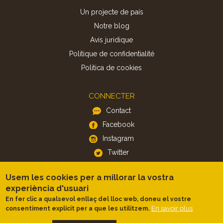
Un projecte de país
Notre blog
Avis juridique
Politique de confidentialité
Politica de cookies
CONNECTER
Contact
Facebook
Instagram
Twitter
Usem les cookies per a millorar la vostra
APP
experiència d'usuari
iOS
En fer clic a qualsevol enllaç del lloc web, doneu el vostre
En savoir plus
consentiment explícit per a que les utilitzem.
Android