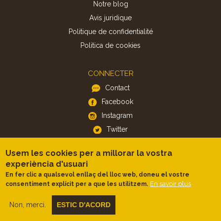
Notre blog
Avis juridique
Politique de confidentialité
Politica de cookies
CONNECTER
Contact
Facebook
Instagram
Twitter
Usem les cookies per a millorar la vostra
APP
experiència d'usuari
iOS
En fer clic a qualsevol enllaç del lloc web, doneu el vostre
En savoir plus
consentiment explícit per a que les utilitzem.
Android
Non, merci.
ESTIC D'ACORD