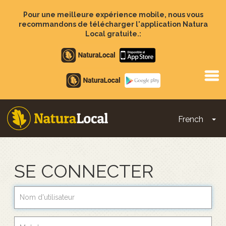
Aller
au
Pour une meilleure expérience mobile, nous vous
contenu
recommandons de télécharger l'application Natura
principal
Local gratuite.:
Apple
store
Google
Play
French
To
Main
navigation
SE CONNECTER