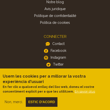
Notre blog
Avis juridique
Politique de confidentialité
Politica de cookies
CONNECTER
Contact
Facebook
Instagram
Twitter
Usem les cookies per a millorar la vostra
APP
experiència d'usuari
iOS
En fer clic a qualsevol enllaç del lloc web, doneu el vostre
En savoir plus
consentiment explícit per a que les utilitzem.
Android
Non, merci.
ESTIC D'ACORD