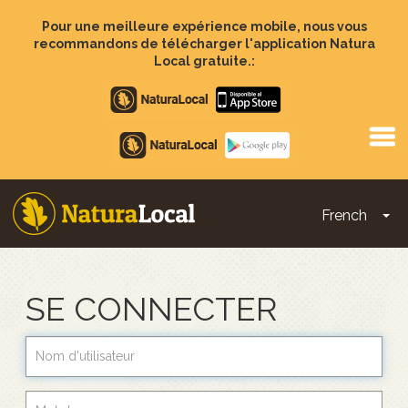
Aller
au
Pour une meilleure expérience mobile, nous vous
contenu
recommandons de télécharger l'application Natura
principal
Local gratuite.:
Apple
store
Google
Play
French
To
Main
navigation
SE CONNECTER