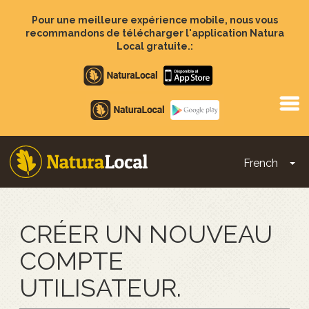
Aller
au
Pour une meilleure expérience mobile, nous vous
contenu
recommandons de télécharger l'application Natura
principal
Local gratuite.:
Apple
store
Google
Play
French
To
Main
navigation
CRÉER UN NOUVEAU
COMPTE
UTILISATEUR.