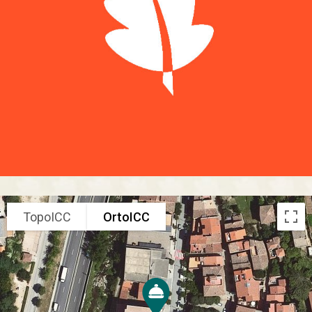
TopoICC
OrtoICC