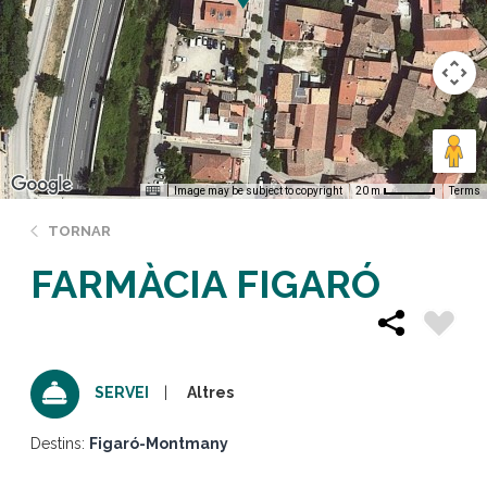
Image may be subject to copyright
Terms
20 m
TORNAR
FARMÀCIA FIGARÓ
Altres
SERVEI
Destins:
Figaró-Montmany