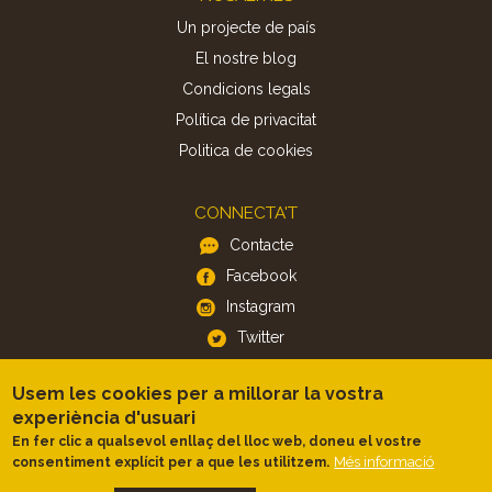
Un projecte de país
El nostre blog
Condicions legals
Política de privacitat
Politica de cookies
CONNECTA'T
Contacte
Facebook
Instagram
Twitter
Usem les cookies per a millorar la vostra
APP
experiència d'usuari
iOS
En fer clic a qualsevol enllaç del lloc web, doneu el vostre
Android
Més informació
consentiment explícit per a que les utilitzem.