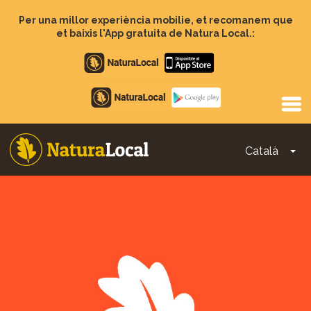
Vés
al
Per una millor experiència mobilie, et recomanem que
contingut
et baixis l'App gratuita de Natura Local.:
Apple
store
Google
Play
Català
To
Main
navigation