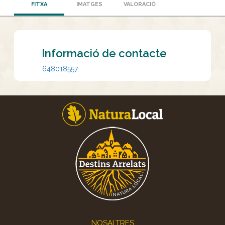
FITXA
IMATGES
VALORACIÓ
Informació de contacte
648018557
Footer
NOSALTRES