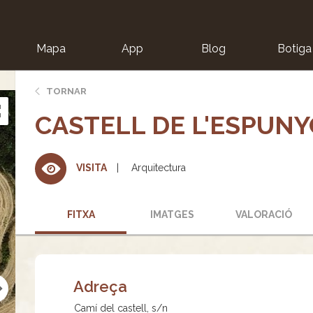
Mapa
App
Blog
Botiga
ion
TORNAR
CASTELL DE L'ESPUN
Arquitectura
VISITA
FITXA
IMATGES
VALORACIÓ
Adreça
Camí del castell, s/n