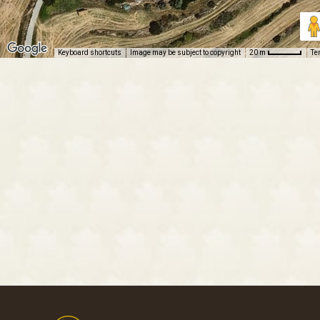
Keyboard shortcuts
Image may be subject to copyright
Te
20 m
Footer