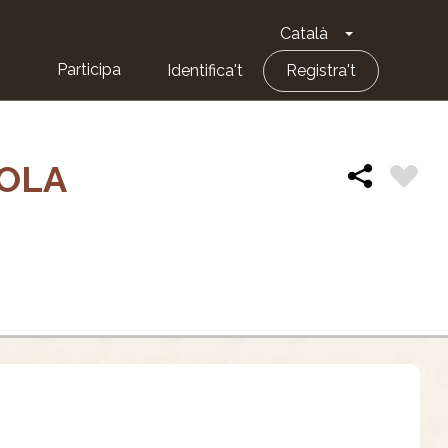
Català
Toggle Dropd
Participa
Identifica't
Registra't
YOLA