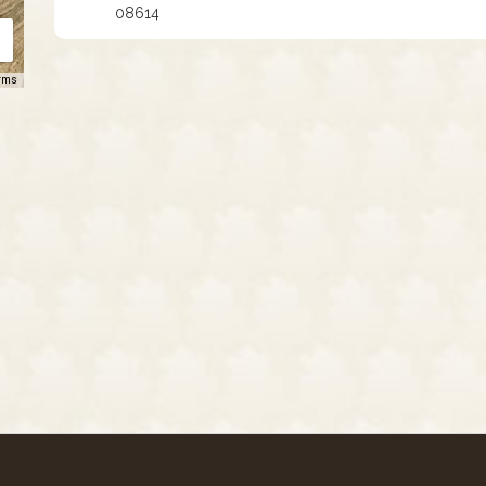
08614
rms