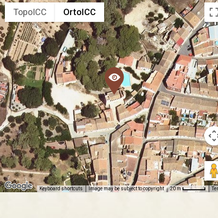
TopoICC
OrtoICC
Keyboard shortcuts
Image may be subject to copyright
Te
20 m