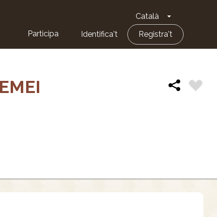
Català
Toggle Dropd
Participa
Identifica't
Registra't
REMEI