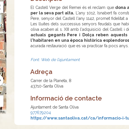
El Castell Verge del Remei és el reclam que
dona a
per la seva part alta.
L'any 1012, Isnabert fa constr
Pere, senyor del Castell l'any 1142, promet fidelitat 
Les lluites dels successius senyors feudals que habit
oliva acaben al s. XIII amb l'adquisició del Castell i
actuals gegants Pere i Dolça reben aquests
l'habitaren en una època històrica esplendoros
acurada restauració que es va practicar fa pocs anys.
Font: Web de l’ajuntament
Adreça
Carrer de la Planeta, 8
43710-Santa Oliva
Informació de contacte
Ajuntament de Santa Oliva
rms
977679204
https://www.santaoliva.cat/ca/informacio-i-t