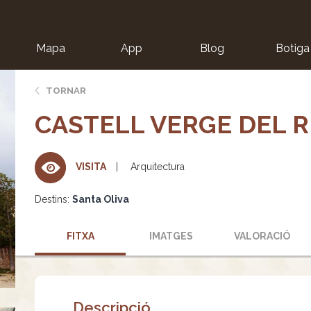
Mapa
App
Blog
Botiga
ion
TORNAR
CASTELL VERGE DEL 
Arquitectura
VISITA
Destins:
Santa Oliva
FITXA
IMATGES
VALORACIÓ
Descripció