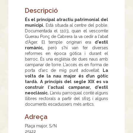
Descripció
És el principal atractiu patrimonial del
municipi.
Està situada al centre del poble.
Documentada el 1103, quan el vescomte
Guerau Ponç de Cabrera la va cedir a l'abat
d'Àger. El temple originari era
d'estil
romànic,
però s'hi van fer diverses
reformes en època gòtica i durant el
barroc. És una església de dues naus amb
campanar de torre. L'accés és en forma de
porta d'arc de mig punt adovellat.
La
volta de la nau major és d’un gòtic
tardà.
A principis del segle XIX es va
construir l'actual campanar, d'estil
neoclàssic.
L’arxiu parroquial conté alguns
llibres rectorals a partir del 1615 i alguns
documents escadussers més antics.
Adreça
Plaça major, S/N
25122