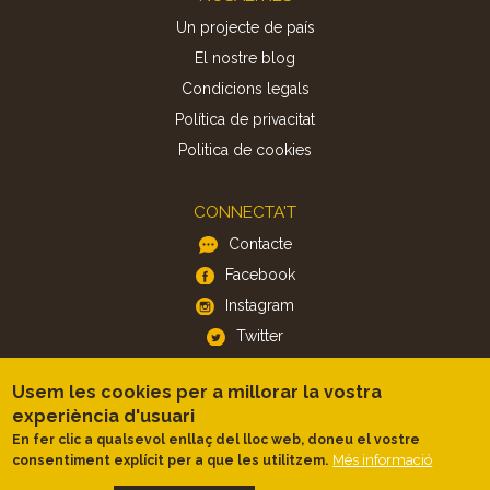
Un projecte de país
El nostre blog
Condicions legals
Política de privacitat
Politica de cookies
CONNECTA'T
Contacte
Facebook
Instagram
Twitter
Usem les cookies per a millorar la vostra
APP
experiència d'usuari
iOS
En fer clic a qualsevol enllaç del lloc web, doneu el vostre
Android
Més informació
consentiment explícit per a que les utilitzem.