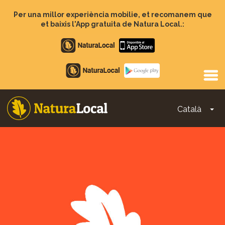
Vés
al
Per una millor experiència mobilie, et recomanem que
contingut
et baixis l'App gratuita de Natura Local.:
Apple
store
Google
Play
Català
To
Main
navigation