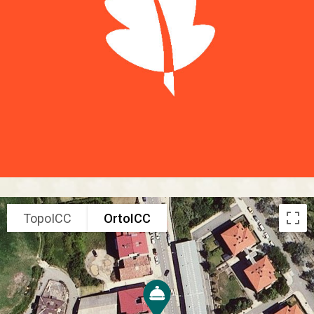
TopoICC
OrtoICC