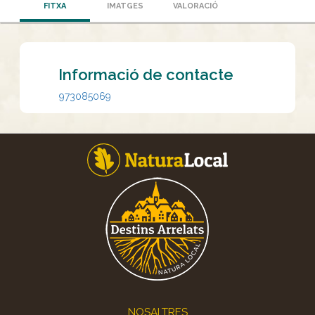
FITXA
IMATGES
VALORACIÓ
Informació de contacte
973085069
Footer
NOSALTRES