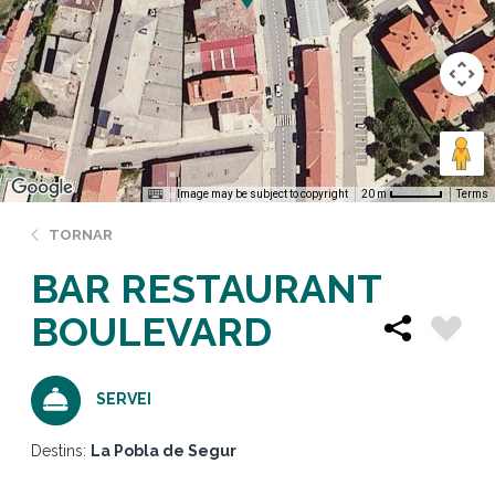
Image may be subject to copyright
Terms
20 m
TORNAR
BAR RESTAURANT
BOULEVARD
SERVEI
Destins:
La Pobla de Segur