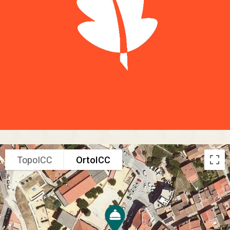
TopoICC
OrtoICC