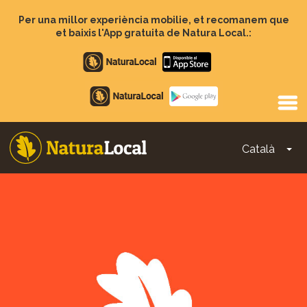
Vés
al
Per una millor experiència mobilie, et recomanem que
contingut
et baixis l'App gratuita de Natura Local.:
Apple
store
Google
Play
Català
To
Main
navigation