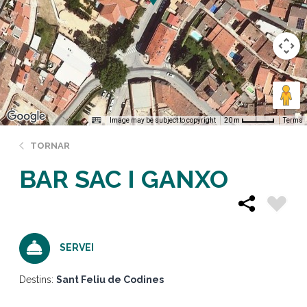
Image may be subject to copyright
Terms
20 m
TORNAR
BAR SAC I GANXO
SERVEI
Destins:
Sant Feliu de Codines