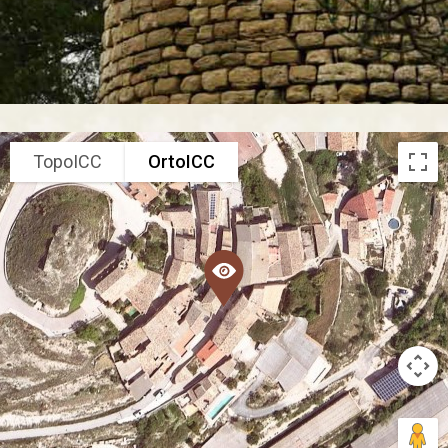
TopoICC
OrtoICC