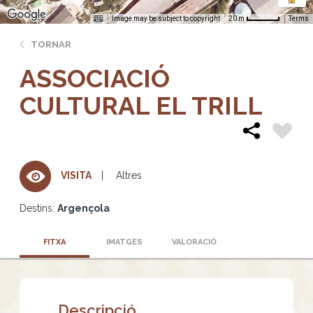
Image may be subject to copyright
Terms
20 m
TORNAR
ASSOCIACIÓ
CULTURAL EL TRILL
Altres
VISITA
Destins:
Argençola
FITXA
IMATGES
VALORACIÓ
Descripció