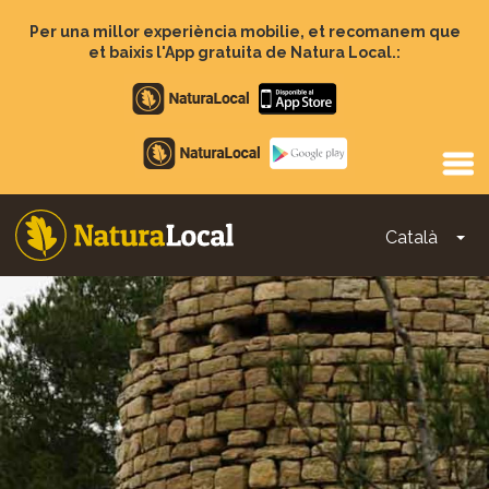
Vés
al
Per una millor experiència mobilie, et recomanem que
contingut
et baixis l'App gratuita de Natura Local.:
Apple
store
Google
Play
Català
To
Main
navigation