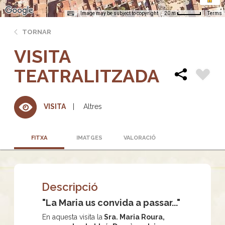
Image may be subject to copyright
Terms
20 m
TORNAR
VISITA
TEATRALITZADA
Altres
VISITA
FITXA
IMATGES
VALORACIÓ
Descripció
"La Maria us convida a passar..."
En aquesta visita la
Sra. Maria Roura,