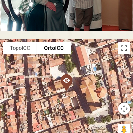
TopoICC
OrtoICC