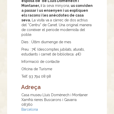
esposa de de Lluís Domènech i
Montaner, i
la seva minyona,
us conviden
a passar i us ensenyen i us expliquen
els racons i les anècdotes de casa
seva.
La visita va a càrrec de dos actrius
del “Centru” de Canet. Una original manera
de conèixer el periode modernista del
poble.
Dies : Últim diumenge de mes
Preu : 7€ (descomptes jubilats, aturats,
estudiants i carnet de biblioteca: 4€)
Informació de contacte
Oficina de Turisme
Telf. 93 794 08 98
Adreça
Casa museu Lluís Domènech i Montaner
Xamfrà rieres Buscarons i Gavarra
08360
Barcelona