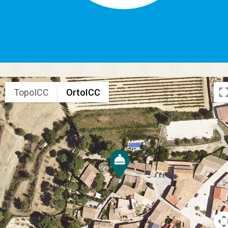
TopoICC
OrtoICC