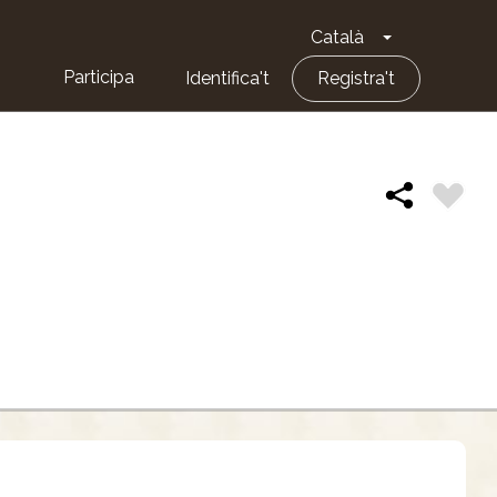
Català
Toggle Dropd
Participa
Identifica't
Registra't