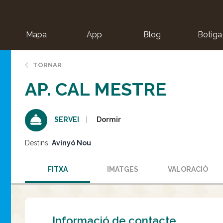
Mapa
App
Blog
Botiga
ion
TORNAR
AP. CAL MESTRE
Dormir
SERVEI
Destins:
Avinyó Nou
FITXA
IMATGES
VALORACIÓ
Informació de contacte