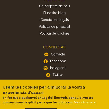
Un projecte de país
El nostre blog
Condicions legals
Política de privacitat
Politica de cookies
CONNECTA'T
Contacte
Facebook
Instagram
Twitter
Usem les cookies per a millorar la vostra
APP
experiència d'usuari
iOS
En fer clic a qualsevol enllaç del lloc web, doneu el vostre
Android
Més informació
consentiment explícit per a que les utilitzem.