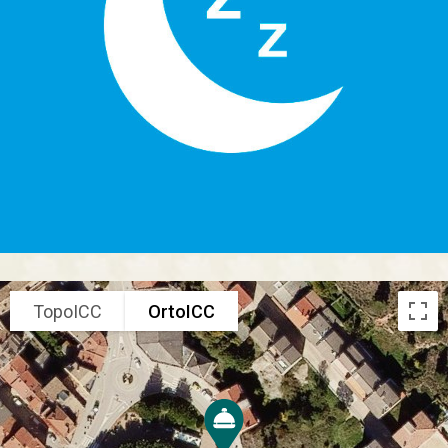
TopoICC
OrtoICC