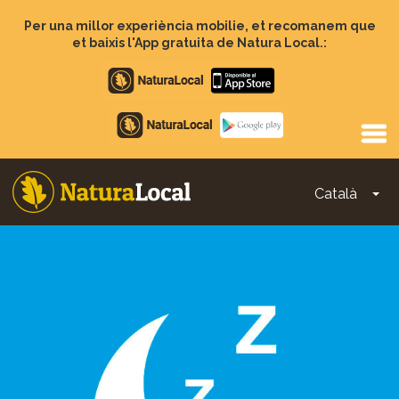
Vés
al
Per una millor experiència mobilie, et recomanem que
contingut
et baixis l'App gratuita de Natura Local.:
Apple
store
Google
Play
Català
To
Main
navigation