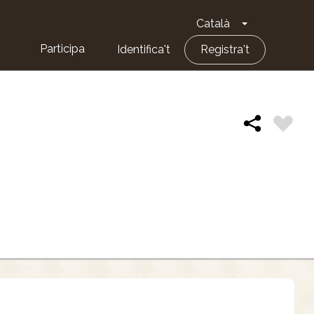
Català
Toggle Dropd
Participa
Identifica't
Registra't