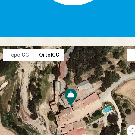
TopoICC
OrtoICC