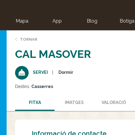
Mapa
App
Blog
Botiga
ion
TORNAR
CAL MASOVER
Dormir
SERVEI
Destins:
Casserres
FITXA
IMATGES
VALORACIÓ
Informació de contacte