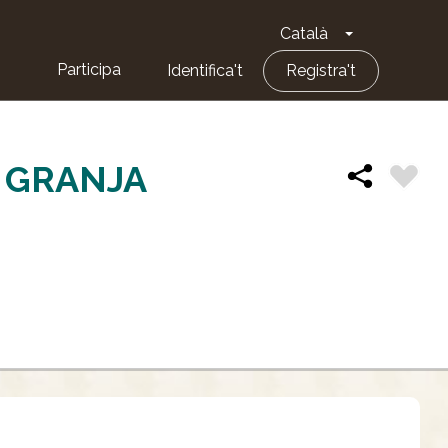
Català
Toggle Dropd
Participa
Identifica't
Registra't
A GRANJA