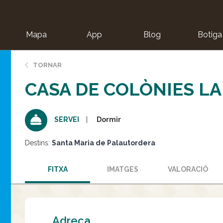
Mapa
App
Blog
Botiga
ion
TORNAR
CASA DE COLÒNIES L
Dormir
SERVEI
Destins:
Santa Maria de Palautordera
FITXA
IMATGES
VALORACIÓ
Adreça