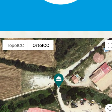
TopoICC
OrtoICC