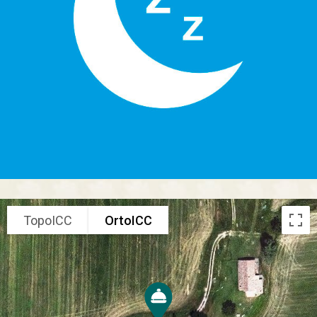
TopoICC
OrtoICC