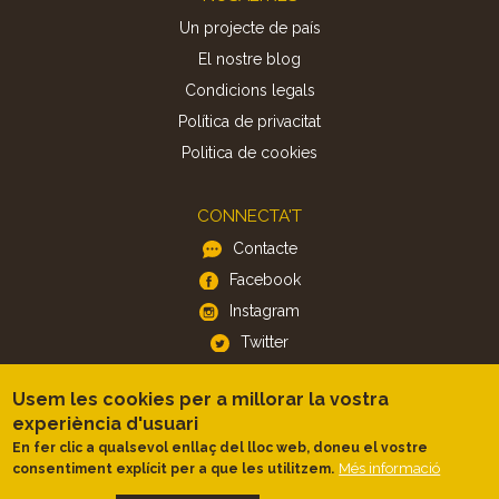
Un projecte de país
El nostre blog
Condicions legals
Política de privacitat
Politica de cookies
CONNECTA'T
Contacte
Facebook
Instagram
Twitter
Usem les cookies per a millorar la vostra
APP
experiència d'usuari
iOS
En fer clic a qualsevol enllaç del lloc web, doneu el vostre
Android
Més informació
consentiment explícit per a que les utilitzem.