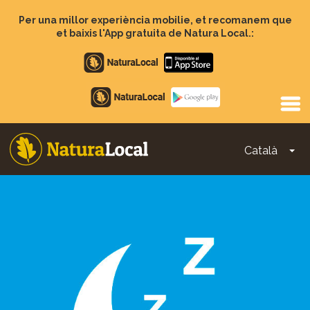
Vés
al
Per una millor experiència mobilie, et recomanem que
contingut
et baixis l'App gratuita de Natura Local.:
Apple
store
Google
Play
Català
To
Main
navigation