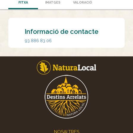
FITXA
IMATGES
VALORACIÓ
Informació de contacte
93 886 83 06
Footer
NOSALTRES