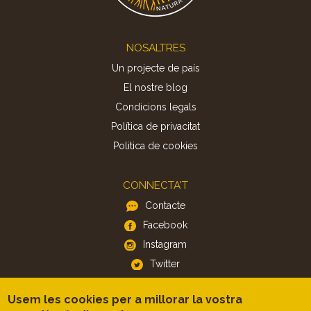
Footer
NOSALTRES
Un projecte de país
El nostre blog
Condicions legals
Política de privacitat
Politica de cookies
CONNECTA'T
Contacte
Facebook
Instagram
Twitter
Usem les cookies per a millorar la vostra
APP