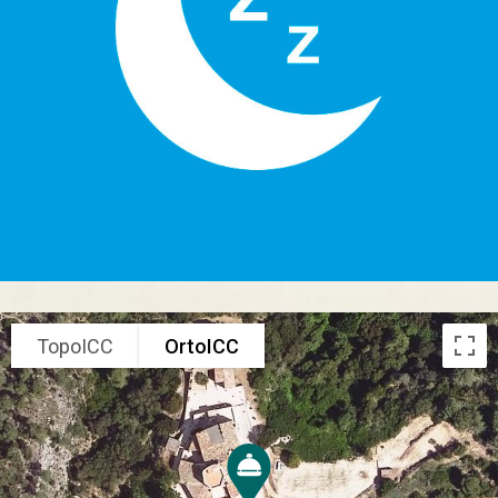
TopoICC
OrtoICC