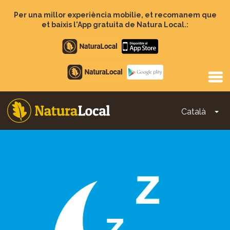
Vés
al
Per una millor experiència mobilie, et recomanem que
contingut
et baixis l'App gratuita de Natura Local.:
Apple
store
Google
Play
Català
To
Main
navigation