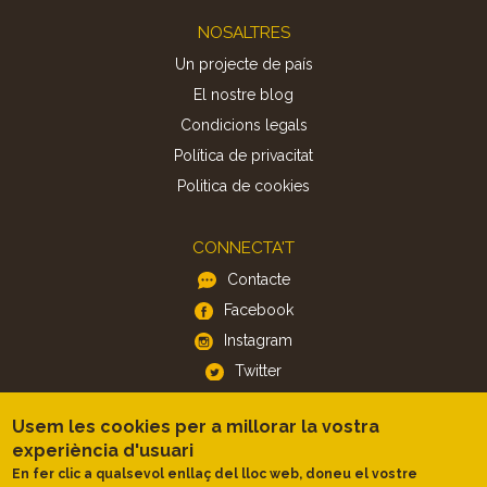
Footer
NOSALTRES
Un projecte de país
El nostre blog
Condicions legals
Política de privacitat
Politica de cookies
CONNECTA'T
Contacte
Facebook
Instagram
Twitter
Usem les cookies per a millorar la vostra
APP
experiència d'usuari
iOS
En fer clic a qualsevol enllaç del lloc web, doneu el vostre