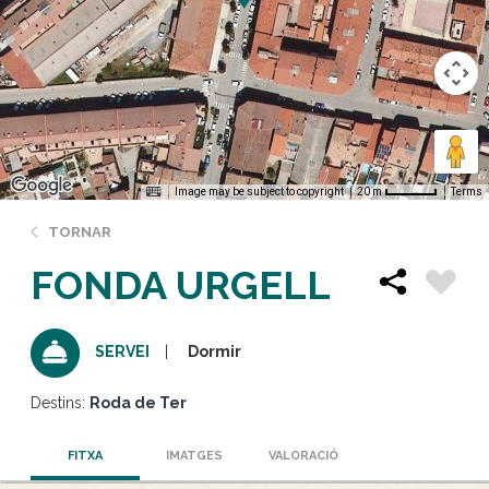
Image may be subject to copyright
Terms
20 m
TORNAR
FONDA URGELL
Dormir
SERVEI
Destins:
Roda de Ter
FITXA
IMATGES
VALORACIÓ