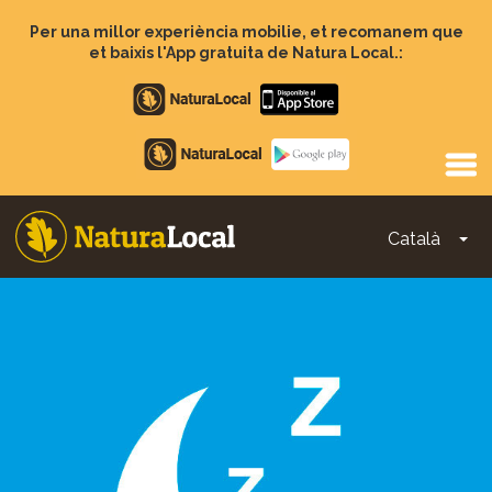
Vés
al
Per una millor experiència mobilie, et recomanem que
contingut
et baixis l'App gratuita de Natura Local.:
Apple
store
Google
Play
Català
To
Main
navigation