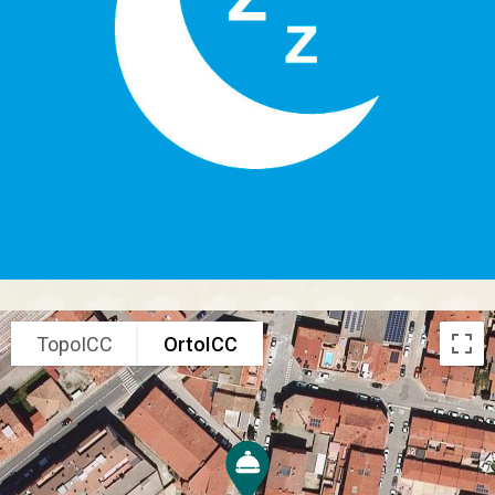
TopoICC
OrtoICC