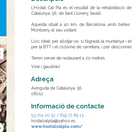
L’Hostal Cal Pla és el resultat de la rehabilitació de 
Catalunya, 56, de Sant Llorenç Savall.
Aquesta situat a 40 km. de Barcelona, amb belles 
Montseny al seu voltant.
Lloc ideal per allotjar-se, si t’agrada la muntanya i 
per la BTT i el ciclisme de carretera, i per desconnect
Tenim servei de restaurant a 20 metres.
Vine i gaudiràs!
Adreça
Avinguda de Catalunya, 56
08212
Informació de contacte
93 714 00 52 / 655 77 89 13
hostalcalpla@yahoo.es
www.hostalcalpla.com/