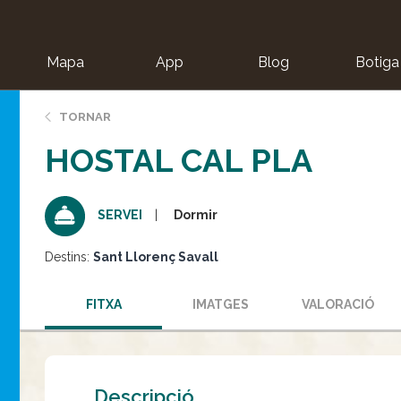
Mapa
App
Blog
Botiga
ion
TORNAR
HOSTAL CAL PLA
Dormir
SERVEI
Destins:
Sant Llorenç Savall
FITXA
IMATGES
VALORACIÓ
Descripció