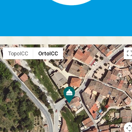
TopoICC
OrtoICC