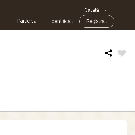
Català
Toggle Dropd
Participa
Identifica't
Registra't