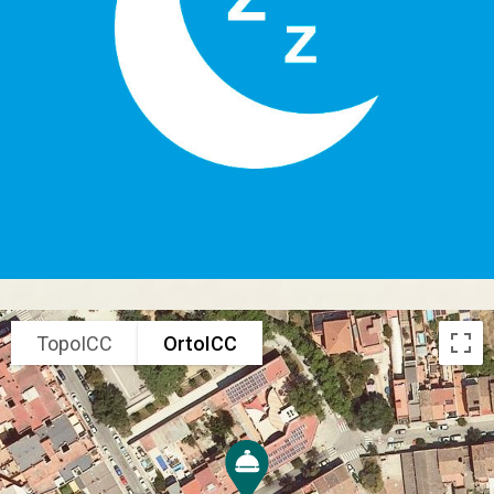
TopoICC
OrtoICC