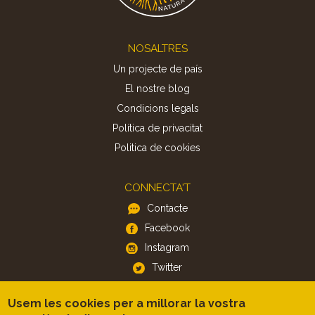
Footer
NOSALTRES
Un projecte de país
El nostre blog
Condicions legals
Política de privacitat
Politica de cookies
CONNECTA'T
Contacte
Facebook
Instagram
Twitter
Usem les cookies per a millorar la vostra
APP