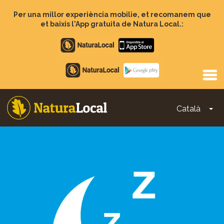
Vés
al
Per una millor experiència mobilie, et recomanem que
contingut
et baixis l'App gratuita de Natura Local.:
Apple
store
Google
Play
Català
To
Main
navigation