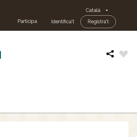
Català
Toggle Dropd
Participa
Identifica't
Registra't
I