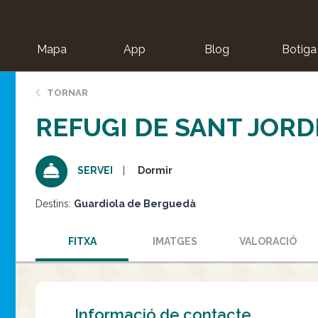
Mapa
App
Blog
Botiga
ion
TORNAR
REFUGI DE SANT JORD
Dormir
SERVEI
Destins:
Guardiola de Berguedà
FITXA
IMATGES
VALORACIÓ
Informació de contacte