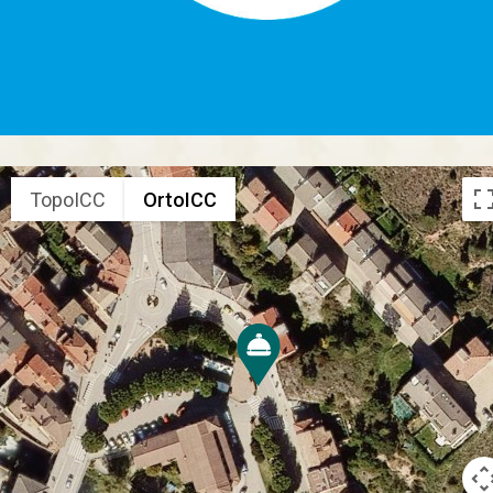
TopoICC
OrtoICC