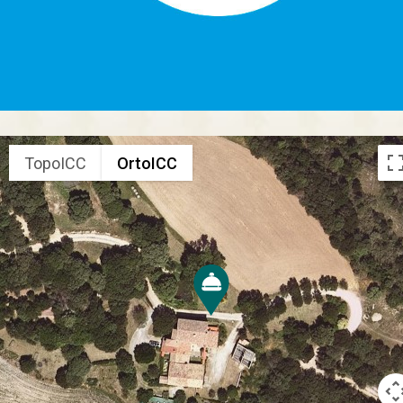
TopoICC
OrtoICC