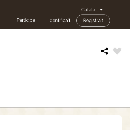
Català
Toggle Dropd
Participa
Identifica't
Registra't