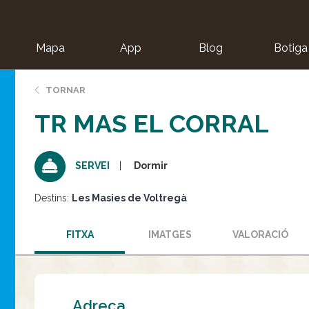
Mapa
App
Blog
Botiga
ion
TORNAR
TR MAS EL CORRAL
Dormir
SERVEI
Destins:
Les Masies de Voltregà
FITXA
IMATGES
VALORACIÓ
Adreça