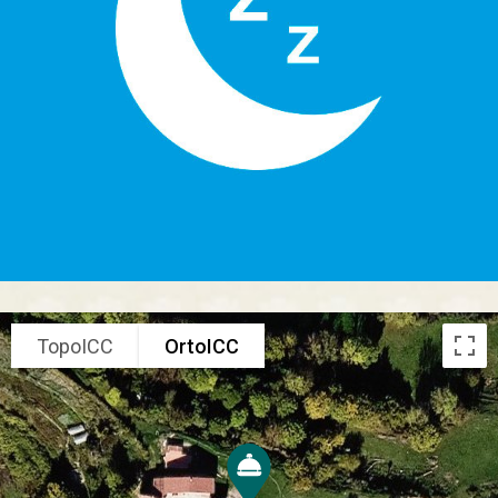
TopoICC
OrtoICC