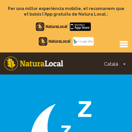
Vés
al
Per una millor experiència mobilie, et recomanem que
contingut
et baixis l'App gratuita de Natura Local.:
Apple
store
Google
Play
Català
To
Main
navigation