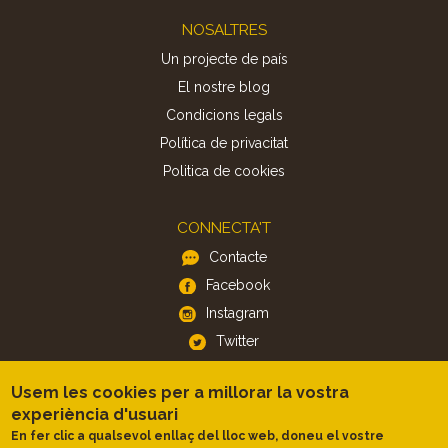
Footer
NOSALTRES
Un projecte de país
El nostre blog
Condicions legals
Política de privacitat
Politica de cookies
CONNECTA'T
Contacte
Facebook
Instagram
Twitter
Usem les cookies per a millorar la vostra
APP
experiència d'usuari
iOS
En fer clic a qualsevol enllaç del lloc web, doneu el vostre