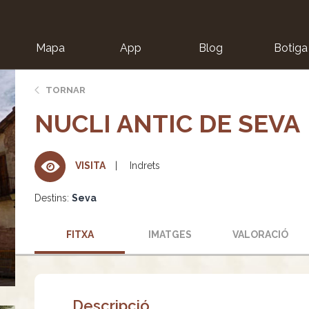
Mapa
App
Blog
Botiga
ion
TORNAR
NUCLI ANTIC DE SEVA
Indrets
VISITA
Destins:
Seva
FITXA
IMATGES
VALORACIÓ
Descripció