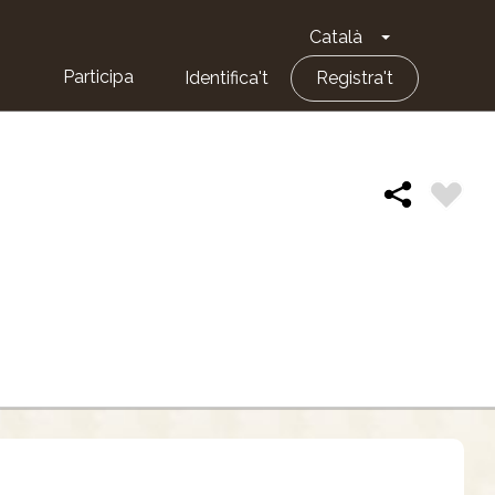
Català
Toggle Dropd
Participa
Identifica't
Registra't