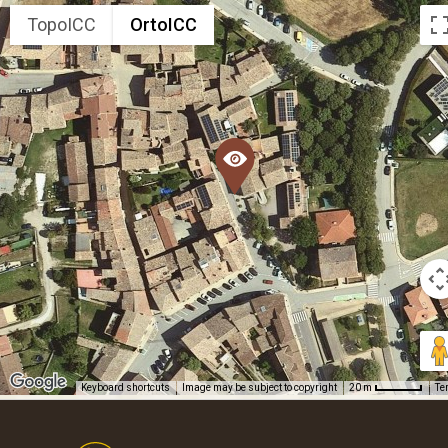
TopoICC
OrtoICC
Keyboard shortcuts
Image may be subject to copyright
Te
20 m
Footer