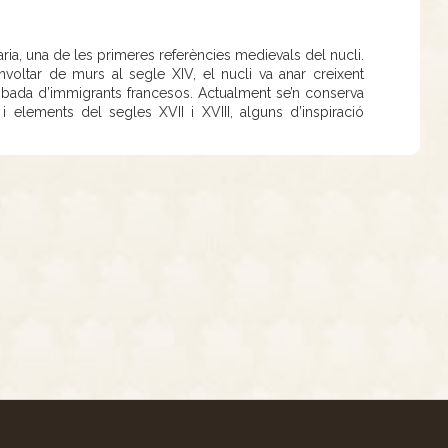
aria, una de les primeres referències medievals del nucli.
envoltar de murs al segle XIV, el nucli va anar creixent
rribada d’immigrants francesos. Actualment se’n conserva
 i elements del segles XVII i XVIII, alguns d’inspiració