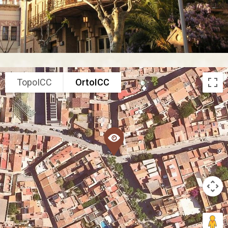
TopoICC
OrtoICC