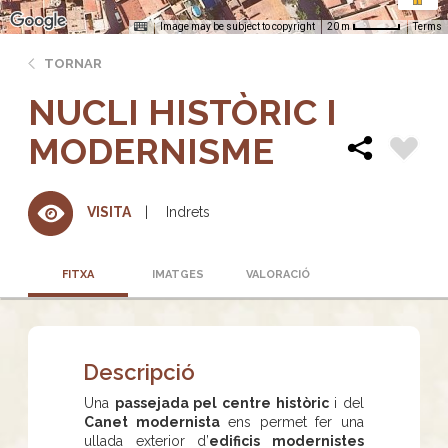
Image may be subject to copyright
Terms
20 m
TORNAR
NUCLI HISTÒRIC I
MODERNISME
Indrets
VISITA
FITXA
IMATGES
VALORACIÓ
Descripció
Una
passejada pel centre històric
i del
Canet modernista
ens permet fer una
ullada exterior d’
edificis modernistes