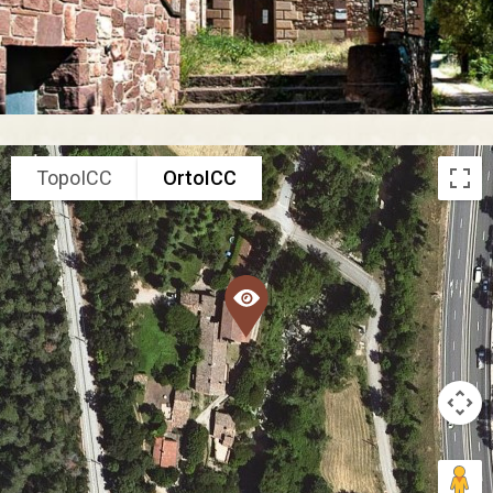
TopoICC
OrtoICC