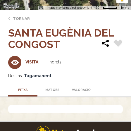
Image may be subject to copyright
Terms
20 m
TORNAR
SANTA EUGÈNIA DEL
CONGOST
Indrets
VISITA
Destins:
Tagamanent
FITXA
IMATGES
VALORACIÓ