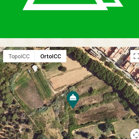
TopoICC
OrtoICC