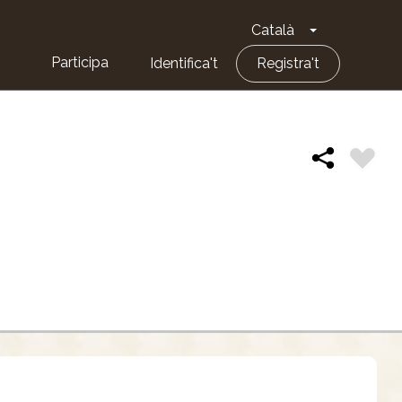
Català
Toggle Dropd
Participa
Identifica't
Registra't