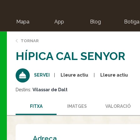
Mapa
App
Blog
Botiga
ion
TORNAR
HÍPICA CAL SENYOR
Lleure actiu
Lleure actiu
SERVEI
Destins:
Vilassar de Dalt
FITXA
IMATGES
VALORACIÓ
Adreça