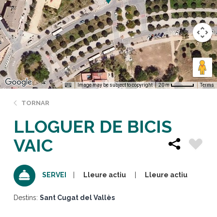
Image may be subject to copyright
Terms
20 m
TORNAR
LLOGUER DE BICIS
VAIC
Lleure actiu
Lleure actiu
SERVEI
Destins:
Sant Cugat del Vallès