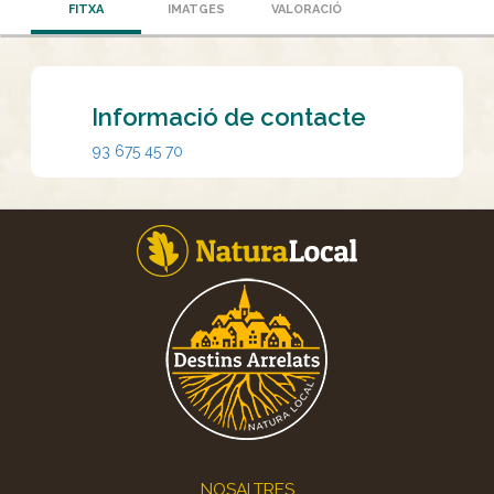
FITXA
IMATGES
VALORACIÓ
Informació de contacte
93 675 45 70
Footer
NOSALTRES