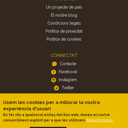
Un projecte de país
El nostre blog
Condicions legals
Política de privacitat
Politica de cookies
CONNECTA'T
Contacte
Facebook
Instagram
Twitter
Usem les cookies per a millorar la vostra
APP
experiència d'usuari
iOS
En fer clic a qualsevol enllaç del lloc web, doneu el vostre
Android
Més informació
consentiment explícit per a que les utilitzem.