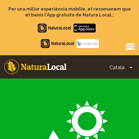
Vés
al
Per una millor experiència mobilie, et recomanem que
contingut
et baixis l'App gratuita de Natura Local.:
Apple
store
Google
Play
Català
To
Main
navigation