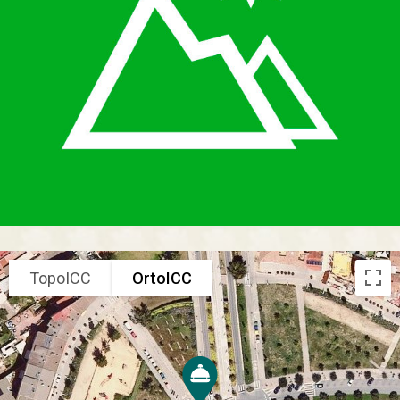
TopoICC
OrtoICC