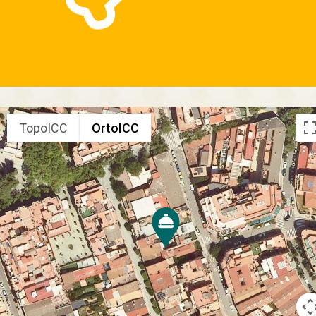
TopoICC
OrtoICC