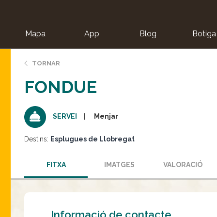
Mapa
App
Blog
Botiga
ion
TORNAR
FONDUE
Menjar
SERVEI
Destins:
Esplugues de Llobregat
FITXA
IMATGES
VALORACIÓ
Informació de contacte