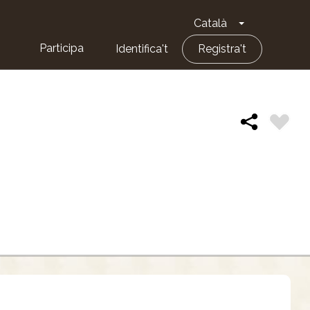
Català
Toggle Dropd
Participa
Identifica't
Registra't