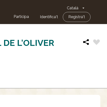
Català
Toggle Dropd
Participa
Identifica't
Registra't
DE L'OLIVER