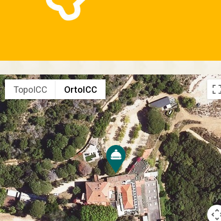
TopoICC
OrtoICC