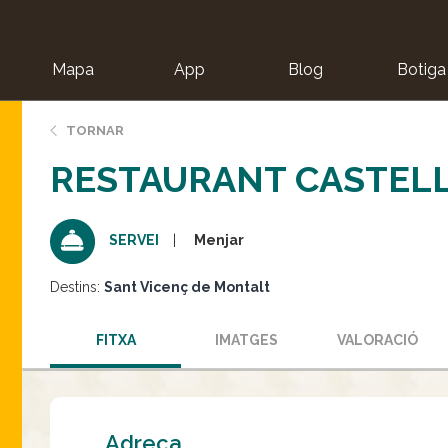
Mapa
App
Blog
Botiga
ion
TORNAR
RESTAURANT CASTELL 
Menjar
SERVEI
Destins:
Sant Vicenç de Montalt
FITXA
IMATGES
VALORACIÓ
Adreça