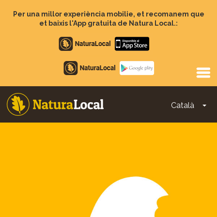
Vés
al
Per una millor experiència mobilie, et recomanem que
contingut
et baixis l'App gratuita de Natura Local.:
Apple
store
Google
Play
Català
To
Main
navigation