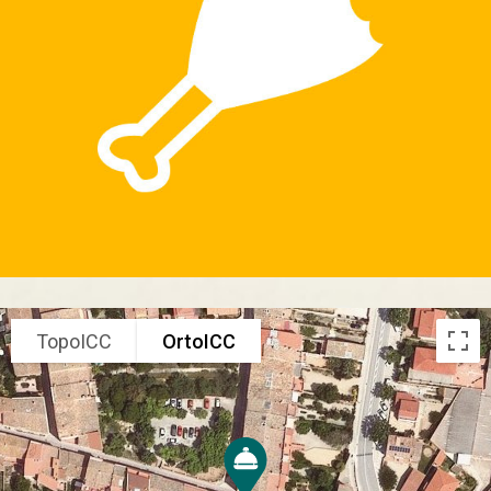
TopoICC
OrtoICC