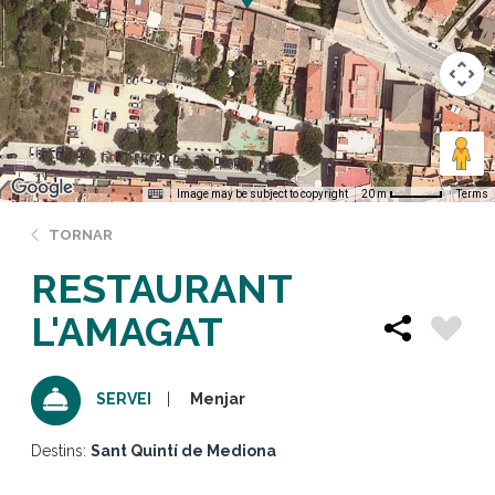
Image may be subject to copyright
Terms
20 m
TORNAR
RESTAURANT
L'AMAGAT
Menjar
SERVEI
Destins:
Sant Quintí de Mediona