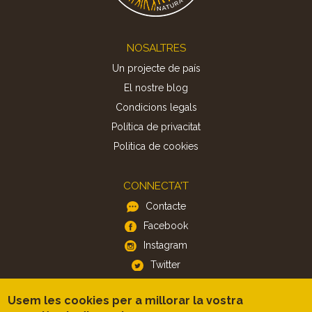
Footer
NOSALTRES
Un projecte de país
El nostre blog
Condicions legals
Política de privacitat
Politica de cookies
CONNECTA'T
Contacte
Facebook
Instagram
Twitter
Usem les cookies per a millorar la vostra
APP