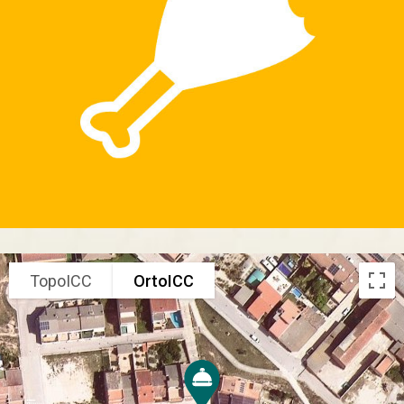
TopoICC
OrtoICC