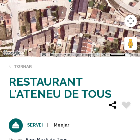
Image may be subject to copyright
Terms
20 m
TORNAR
RESTAURANT
L'ATENEU DE TOUS
Menjar
SERVEI
Destins:
Sant Martí de Tous