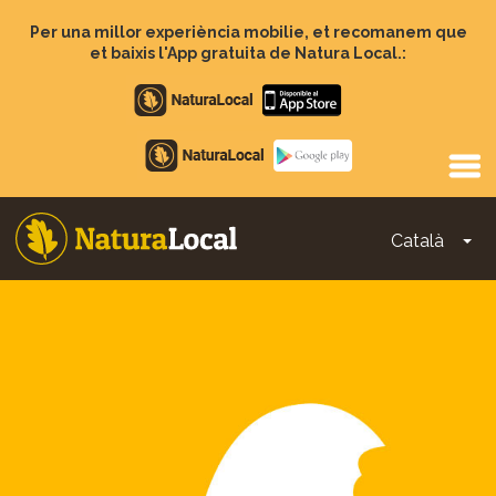
Vés
al
Per una millor experiència mobilie, et recomanem que
contingut
et baixis l'App gratuita de Natura Local.:
Apple
store
Google
Play
Català
To
Main
navigation