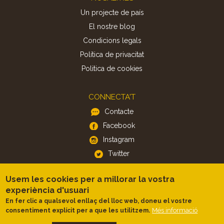
Un projecte de país
El nostre blog
Condicions legals
Política de privacitat
Politica de cookies
CONNECTA'T
Contacte
Facebook
Instagram
Twitter
Usem les cookies per a millorar la vostra
APP
experiència d'usuari
iOS
En fer clic a qualsevol enllaç del lloc web, doneu el vostre
Android
Més informació
consentiment explícit per a que les utilitzem.