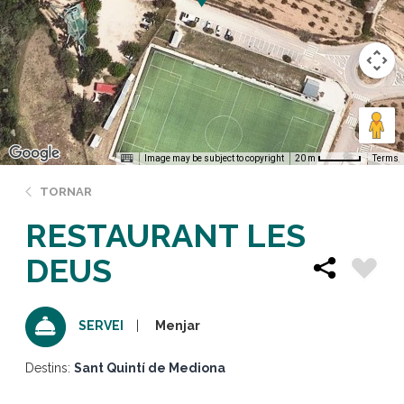
Image may be subject to copyright
Terms
20 m
TORNAR
RESTAURANT LES
DEUS
Menjar
SERVEI
Destins:
Sant Quintí de Mediona