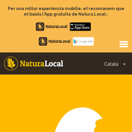
Vés
al
Per una millor experiència mobilie, et recomanem que
contingut
et baixis l'App gratuita de Natura Local.:
Apple
store
Google
Play
Català
To
Main
navigation