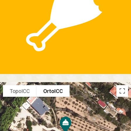
TopoICC
OrtoICC