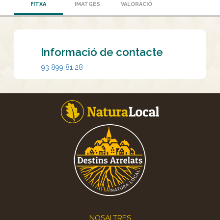
FITXA
IMATGES
VALORACIÓ
Informació de contacte
93 899 81 28
Footer
NOSALTRES