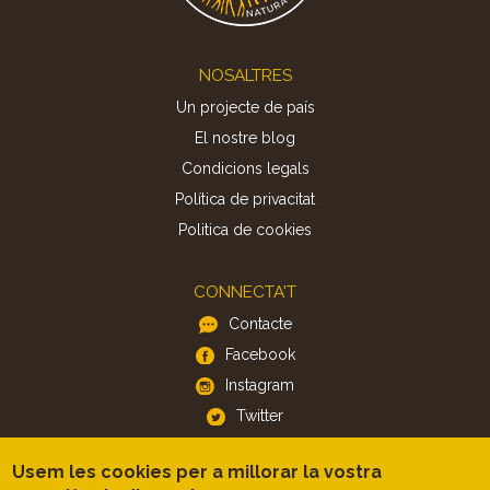
Footer
NOSALTRES
Un projecte de país
El nostre blog
Condicions legals
Política de privacitat
Politica de cookies
CONNECTA'T
Contacte
Facebook
Instagram
Twitter
Usem les cookies per a millorar la vostra
APP