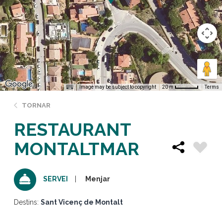
Image may be subject to copyright
Terms
20 m
TORNAR
RESTAURANT
MONTALTMAR
Menjar
SERVEI
Destins:
Sant Vicenç de Montalt