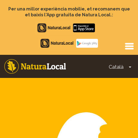
Vés
al
Per una millor experiència mobilie, et recomanem que
contingut
et baixis l'App gratuita de Natura Local.:
Apple
store
Google
Play
Català
To
Main
navigation