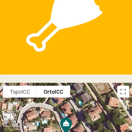
TopoICC
OrtoICC