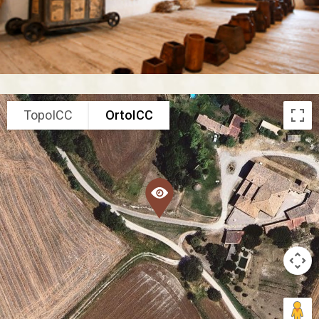
TopoICC
OrtoICC