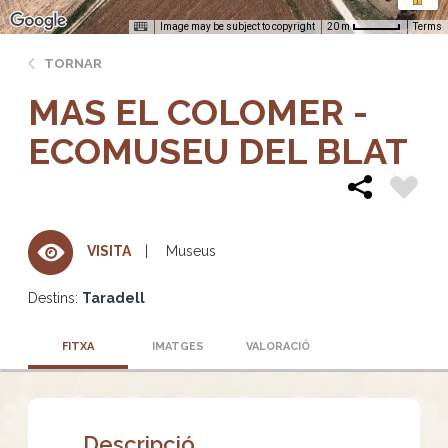
Image may be subject to copyright
Terms
20 m
TORNAR
MAS EL COLOMER -
ECOMUSEU DEL BLAT
Museus
VISITA
Destins:
Taradell
FITXA
IMATGES
VALORACIÓ
Descripció