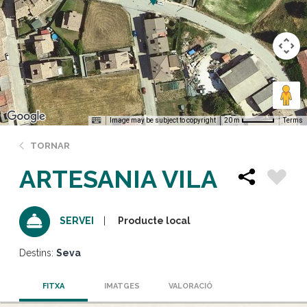
Image may be subject to copyright
Terms
20 m
TORNAR
ARTESANIA VILA
Producte local
SERVEI
Destins:
Seva
FITXA
IMATGES
VALORACIÓ