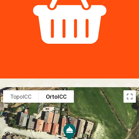
TopoICC
OrtoICC