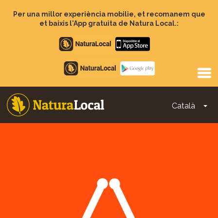
Vés
al
Per una millor experiència mobilie, et recomanem que
contingut
et baixis l'App gratuita de Natura Local.:
Apple
store
Google
Play
Català
To
Main
navigation