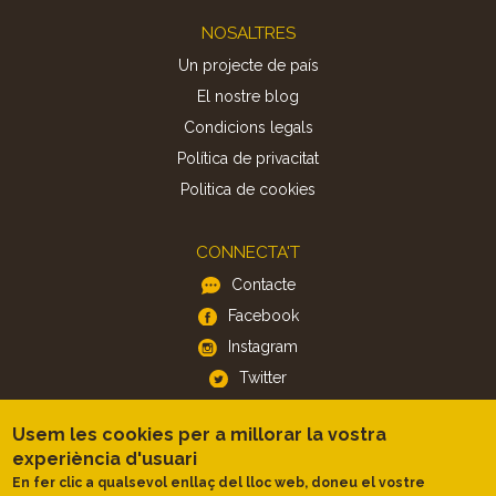
Footer
NOSALTRES
Un projecte de país
El nostre blog
Condicions legals
Política de privacitat
Politica de cookies
CONNECTA'T
Contacte
Facebook
Instagram
Twitter
Usem les cookies per a millorar la vostra
APP
experiència d'usuari
iOS
En fer clic a qualsevol enllaç del lloc web, doneu el vostre