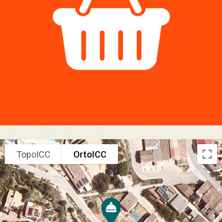
TopoICC
OrtoICC