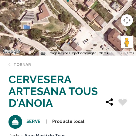
Image may be subject to copyright
Terms
20 m
TORNAR
CERVESERA
ARTESANA TOUS
D'ANOIA
Producte local
SERVEI
Destins:
Sant Martí de Tous