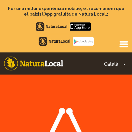
Vés
al
Per una millor experiència mobilie, et recomanem que
contingut
et baixis l'App gratuita de Natura Local.:
Apple
store
Google
Play
Català
To
Main
navigation