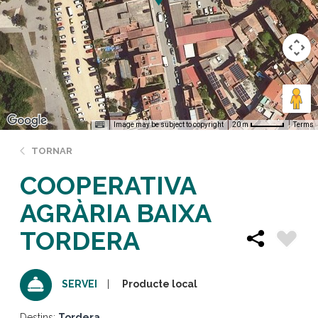
Image may be subject to copyright
Terms
20 m
TORNAR
COOPERATIVA
AGRÀRIA BAIXA
TORDERA
Producte local
SERVEI
Destins:
Tordera