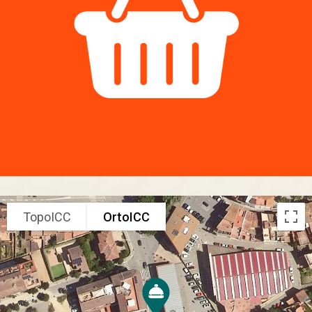
TopoICC
OrtoICC