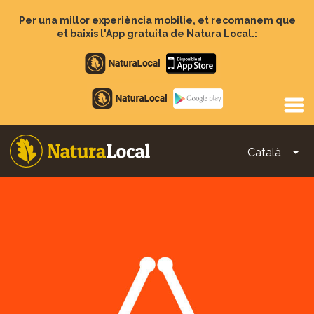
Vés
al
Per una millor experiència mobilie, et recomanem que
contingut
et baixis l'App gratuita de Natura Local.:
Apple
store
Google
Play
Català
To
Main
navigation