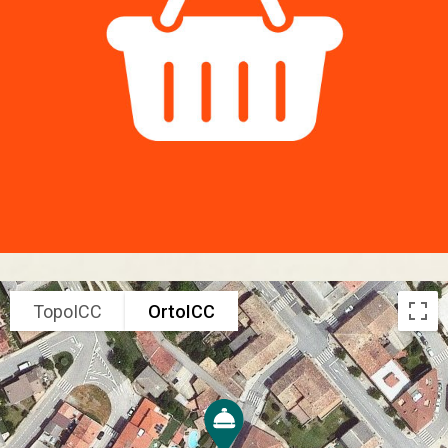
TopoICC
OrtoICC