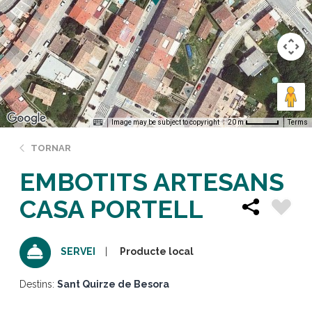
Image may be subject to copyright
Terms
20 m
TORNAR
EMBOTITS ARTESANS
CASA PORTELL
Producte local
SERVEI
Destins:
Sant Quirze de Besora