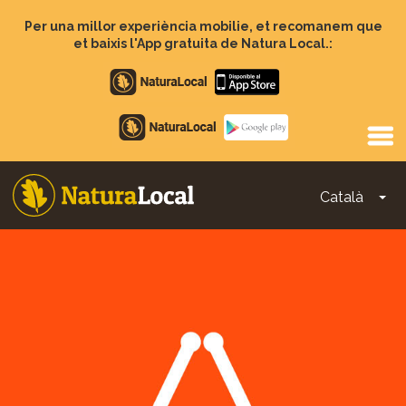
Vés
al
Per una millor experiència mobilie, et recomanem que
contingut
et baixis l'App gratuita de Natura Local.:
Apple
store
Google
Play
Català
To
Main
navigation