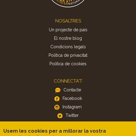
Footer
NOSALTRES
Un projecte de país
El nostre blog
Condicions legals
Política de privacitat
Politica de cookies
CONNECTA'T
Contacte
Facebook
Instagram
Twitter
Usem les cookies per a millorar la vostra
APP