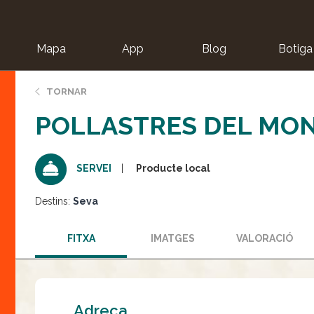
Mapa
App
Blog
Botiga
ion
TORNAR
POLLASTRES DEL MO
Producte local
SERVEI
Destins:
Seva
FITXA
IMATGES
VALORACIÓ
Adreça