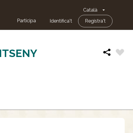
Català
Toggle Dropd
Participa
Identifica't
Registra't
NTSENY