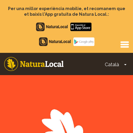
Vés
al
Per una millor experiència mobilie, et recomanem que
contingut
et baixis l'App gratuita de Natura Local.:
Apple
store
Google
Play
Català
To
Main
navigation