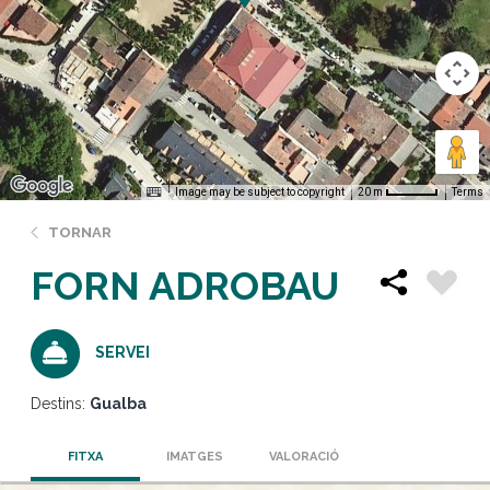
Image may be subject to copyright
Terms
20 m
TORNAR
FORN ADROBAU
SERVEI
Destins:
Gualba
FITXA
IMATGES
VALORACIÓ