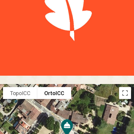
TopoICC
OrtoICC