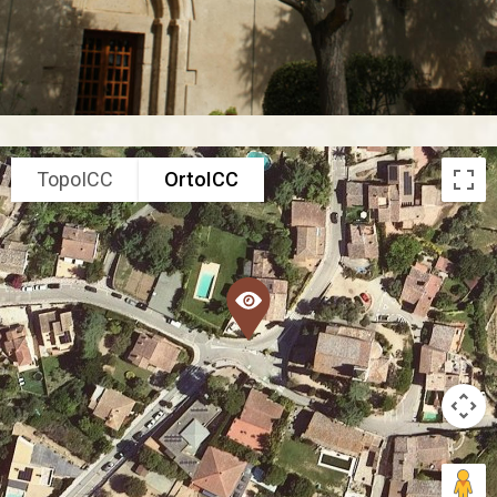
TopoICC
OrtoICC