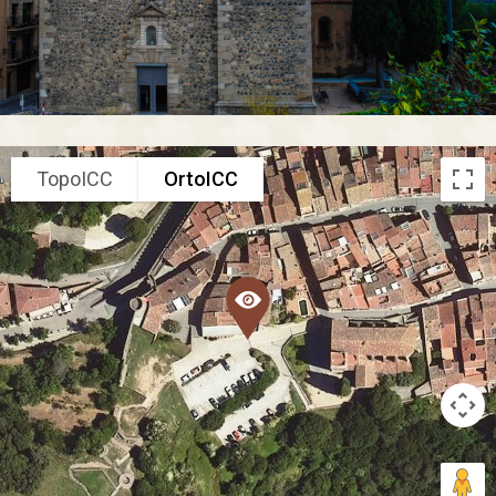
TopoICC
OrtoICC