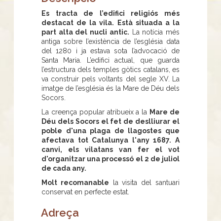
Es tracta de l’edifici religiós més
destacat de la vila. Està situada a la
part alta del nucli antic.
La notícia més
antiga sobre l’existència de l’església data
del 1280 i ja estava sota l’advocació de
Santa Maria. L’edifici actual, que guarda
l’estructura dels temples gòtics catalans, es
va construir pels voltants del segle XV. La
imatge de l’església és la Mare de Déu dels
Socors.
La creença popular atribueix a la
Mare de
Déu dels Socors el fet de deslliurar el
poble d'una plaga de llagostes que
afectava tot Catalunya l'any 1687. A
canvi, els vilatans van fer el vot
d'organitzar una processó el 2 de juliol
de cada any.
Molt recomanable
la visita del santuari
conservat en perfecte estat.
Adreça