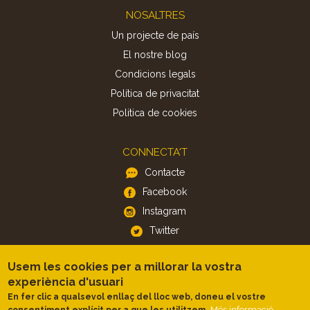
Footer
NOSALTRES
Un projecte de país
El nostre blog
Condicions legals
Política de privacitat
Politica de cookies
CONNECTA'T
Contacte
Facebook
Instagram
Twitter
Usem les cookies per a millorar la vostra
APP
experiència d'usuari
iOS
En fer clic a qualsevol enllaç del lloc web, doneu el vostre
Android
Més informació