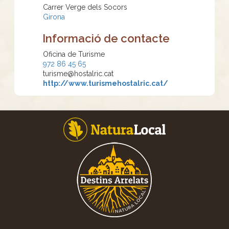
Carrer Verge dels Socors
Girona
Informació de contacte
Oficina de Turisme
972 86 45 65
turisme@hostalric.cat
http://www.turismehostalric.cat/