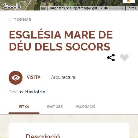
Image may be subject to copyright
Terms
20 m
TORNAR
ESGLÉSIA MARE DE
DÉU DELS SOCORS
Arquitectura
VISITA
Destins:
Hostalric
FITXA
IMATGES
VALORACIÓ
Descripció