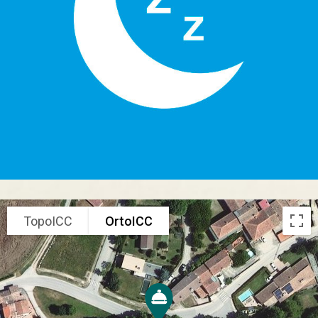
TopoICC
OrtoICC