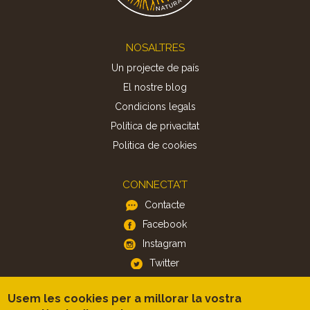
Footer
NOSALTRES
Un projecte de país
El nostre blog
Condicions legals
Política de privacitat
Politica de cookies
CONNECTA'T
Contacte
Facebook
Instagram
Twitter
Usem les cookies per a millorar la vostra
APP