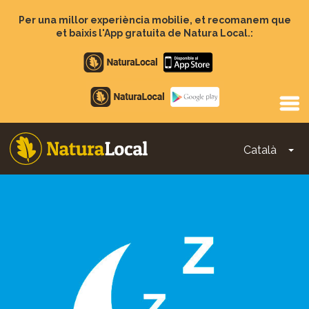
Vés
al
Per una millor experiència mobilie, et recomanem que
contingut
et baixis l'App gratuita de Natura Local.:
Apple
store
Google
Play
Català
To
Main
navigation